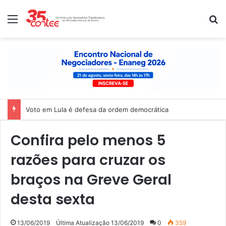
Menu
P
Nota de solidariedade ao povo venezuelano
Confira pelo menos 5
razões para cruzar os
braços na Greve Geral
desta sexta
13/06/2019
Última Atualização 13/06/2019
0
359