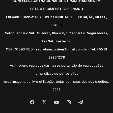
CONFEDERAÇÃO NACIONAL DOS TRABALHADORES EM
ESTABELECIMENTOS DE ENSINO
Entidade Filiada a: CEA, CPLP-SINDICAL DE EDUCAÇÃO, DIEESE,
FISE, IE
Setor Bancário Sul - Quadra 1, Bloco K, 15º andar Ed. Seguradoras,
Asa Sul, Brasília, DF
CEP: 70093-900 - secretariacontee@gmail.com.br - Tel: +55 61
3226 1278
As imagens reproduzidas nesse portal são de reproduções
jornalísticas de outros sites
e/ou imagens de livre utilização, todas com seus devidos créditos.
2026
Facebook
X
YouTube
Instagram
Telegram