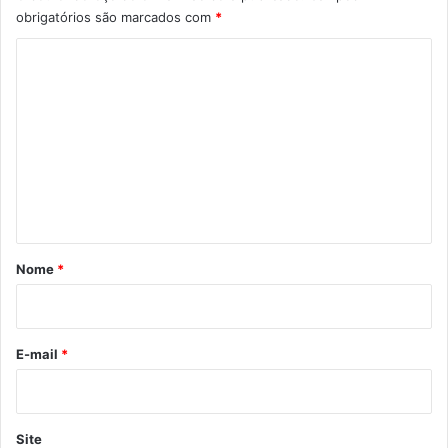
obrigatórios são marcados com
*
C
o
m
e
n
t
á
r
Nome
*
i
o
*
E-mail
*
Site