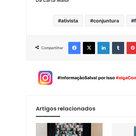
Da Carta Maior
ativista
conjuntura
Facebook
X
Linkedin
Tumblr
Compartilhar
Artigos relacionados