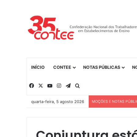
INÍCIO
CONTEE
NOTAS PÚBLICAS
N
Facebook
X
YouTube
Instagram
Telegram
Procurar por
quarta-feira, 5 agosto 2026
MOÇÕES E NOTAS PÚBLI
Conjuntura está