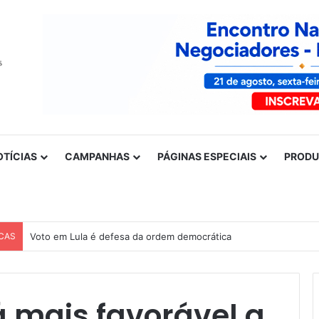
OTÍCIAS
CAMPANHAS
PÁGINAS ESPECIAIS
PROD
CAS
Nota de solidariedade ao povo venezuelano
 mais favorável a