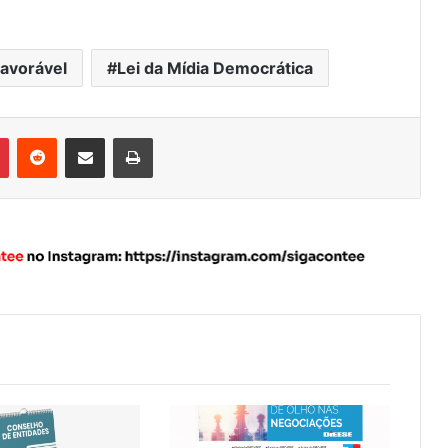
favorável
Lei da Mídia Democrática
Pinterest
Reddit
Compartilhar via e-mail
Imprimir