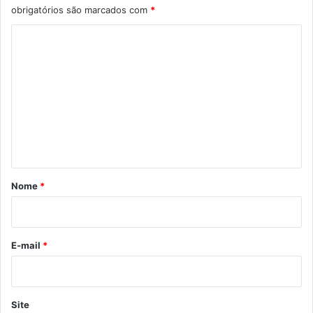
obrigatórios são marcados com
*
C
o
m
e
n
t
á
r
Nome
*
i
o
*
E-mail
*
Site