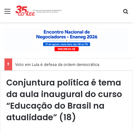
Menu
P
Voto em Lula é defesa da ordem democrática
Conjuntura política é tema
da aula inaugural do curso
“Educação do Brasil na
atualidade” (18)