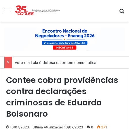
Menu
P
Voto em Lula é defesa da ordem democrática
Contee cobra providências
contra declarações
criminosas de Eduardo
Bolsonaro
10/07/2023
Última Atualização 10/07/2023
0
371