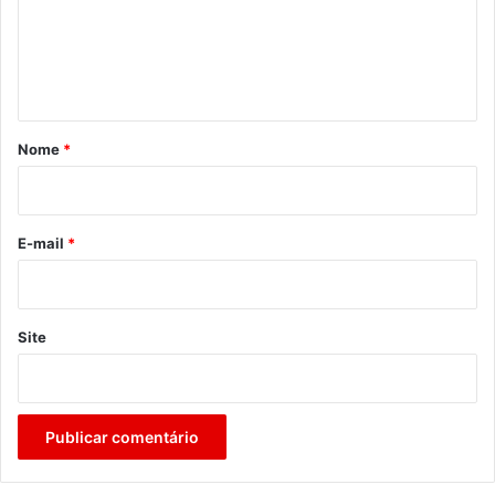
e
n
t
á
r
Nome
*
i
o
*
E-mail
*
Site