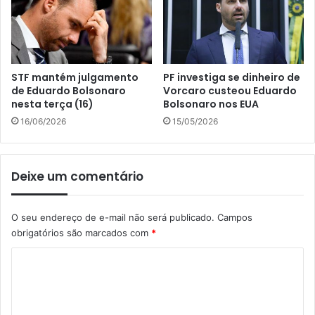
STF mantém julgamento
PF investiga se dinheiro de
de Eduardo Bolsonaro
Vorcaro custeou Eduardo
nesta terça (16)
Bolsonaro nos EUA
16/06/2026
15/05/2026
Deixe um comentário
O seu endereço de e-mail não será publicado.
Campos
obrigatórios são marcados com
*
C
o
m