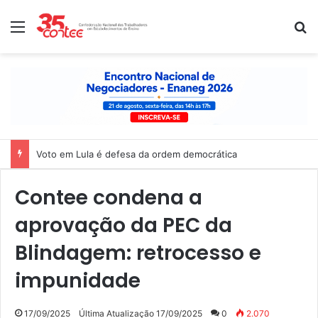
Menu
P
Voto em Lula é defesa da ordem democrática
Contee condena a
aprovação da PEC da
Blindagem: retrocesso e
impunidade
17/09/2025
Última Atualização 17/09/2025
0
2.070