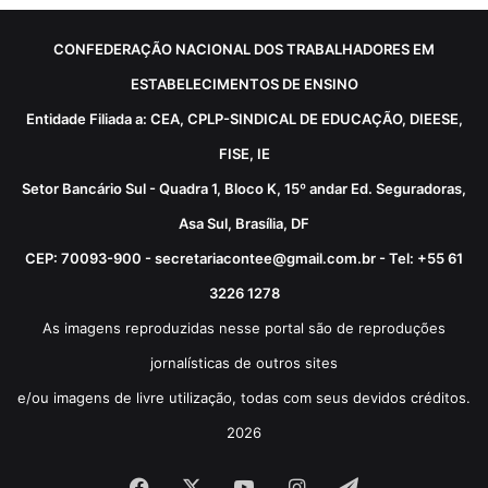
CONFEDERAÇÃO NACIONAL DOS TRABALHADORES EM
ESTABELECIMENTOS DE ENSINO
Entidade Filiada a: CEA, CPLP-SINDICAL DE EDUCAÇÃO, DIEESE,
FISE, IE
Setor Bancário Sul - Quadra 1, Bloco K, 15º andar Ed. Seguradoras,
Asa Sul, Brasília, DF
CEP: 70093-900 - secretariacontee@gmail.com.br - Tel: +55 61
3226 1278
As imagens reproduzidas nesse portal são de reproduções
jornalísticas de outros sites
e/ou imagens de livre utilização, todas com seus devidos créditos.
2026
Facebook
X
YouTube
Instagram
Telegram