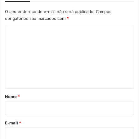
O seu endereço de e-mail não será publicado.
Campos
obrigatórios são marcados com
*
C
o
m
e
n
t
á
r
Nome
*
i
o
*
E-mail
*