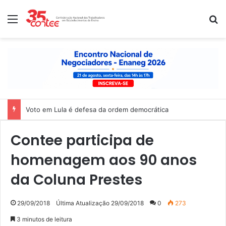
Menu
P
Nota de solidariedade ao povo venezuelano
Contee participa de
homenagem aos 90 anos
da Coluna Prestes
29/09/2018
Última Atualização 29/09/2018
0
273
3 minutos de leitura