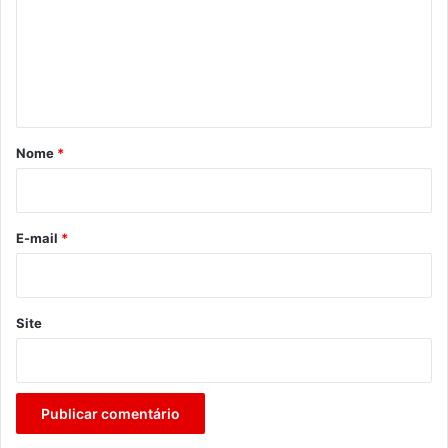
e
n
t
á
r
Nome
*
i
o
*
E-mail
*
Site