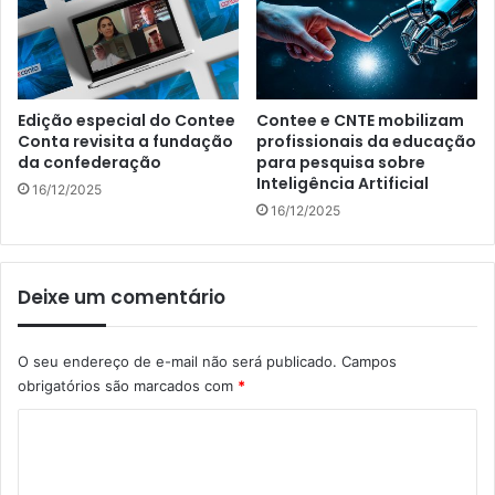
Edição especial do Contee
Contee e CNTE mobilizam
Conta revisita a fundação
profissionais da educação
da confederação
para pesquisa sobre
Inteligência Artificial
16/12/2025
16/12/2025
Deixe um comentário
O seu endereço de e-mail não será publicado.
Campos
obrigatórios são marcados com
*
C
o
m