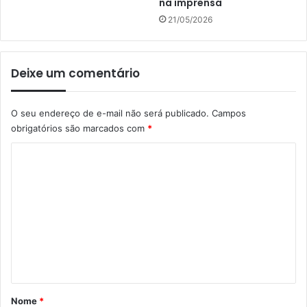
na imprensa
21/05/2026
Deixe um comentário
O seu endereço de e-mail não será publicado.
Campos
obrigatórios são marcados com
*
C
o
m
e
n
t
á
r
Nome
*