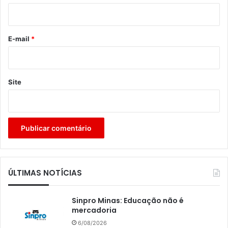
i
o
*
E-mail
*
Site
ÚLTIMAS NOTÍCIAS
Sinpro Minas: Educação não é
mercadoria
6/08/2026