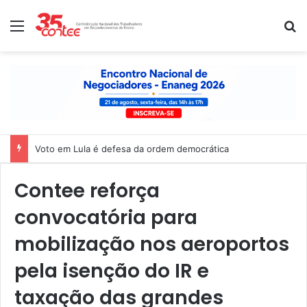
Menu
P
Voto em Lula é defesa da ordem democrática
Contee reforça
convocatória para
mobilização nos aeroportos
pela isenção do IR e
taxação das grandes