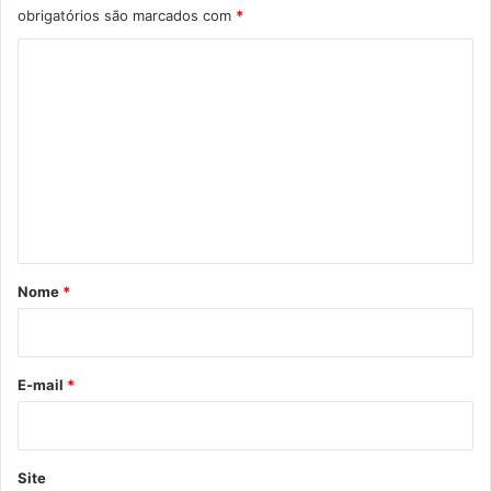
obrigatórios são marcados com
*
C
o
m
e
n
t
á
r
Nome
*
i
o
*
E-mail
*
Site