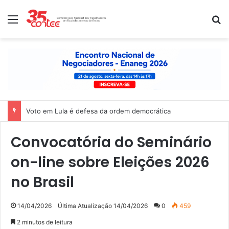
Menu
P
Voto em Lula é defesa da ordem democrática
Convocatória do Seminário
on-line sobre Eleições 2026
no Brasil
14/04/2026
Última Atualização 14/04/2026
0
459
2 minutos de leitura