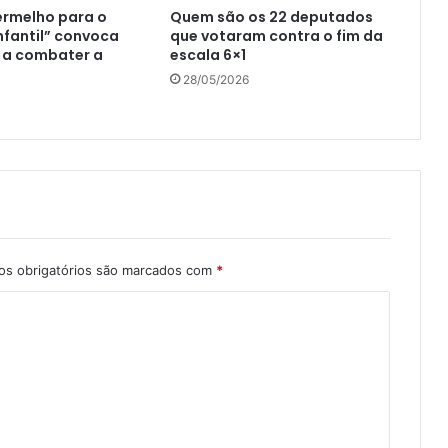
ermelho para o
Quem são os 22 deputados
nfantil” convoca
que votaram contra o fim da
 a combater a
escala 6×1
28/05/2026
s obrigatórios são marcados com
*