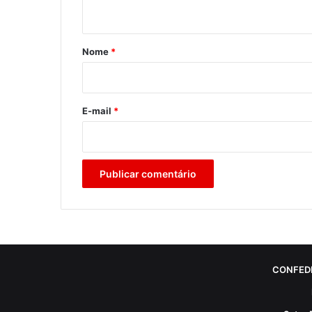
t
á
r
Nome
*
i
o
*
E-mail
*
CONFED