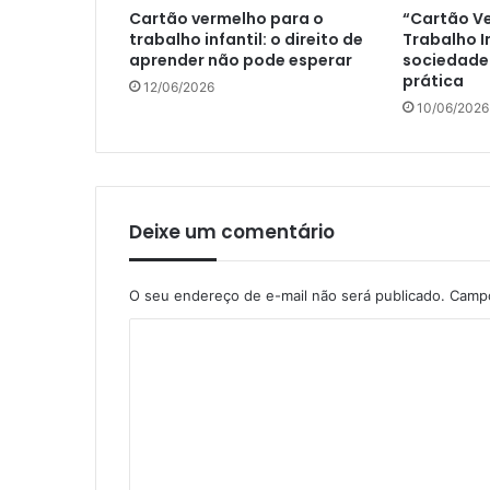
Cartão vermelho para o
“Cartão V
trabalho infantil: o direito de
Trabalho I
aprender não pode esperar
sociedade
prática
12/06/2026
10/06/2026
Deixe um comentário
O seu endereço de e-mail não será publicado.
Campo
C
o
m
e
n