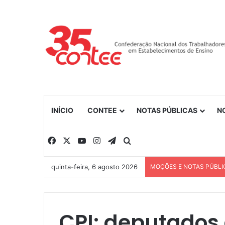
INÍCIO
CONTEE
NOTAS PÚBLICAS
N
Facebook
X
YouTube
Instagram
Telegram
Procurar por
quinta-feira, 6 agosto 2026
MOÇÕES E NOTAS PÚBLI
CPI: deputados