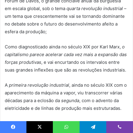
Fórum de Davos, o grande conclave anual da burguesia
em escala global, sob o tema
quarta revolução industrial
–
um tema que crescentemente vai se tornando dominante
no debate sobre o futuro do desenvolvimento afeito a
esfera da produção;
Como diagnosticado ainda no século XIX por Karl Marx,
o
capitalismo parece acelerar cada vez mais a expansão das
forças produtivas
, e vai encurtando os intervalos entre
suas grandes inflexões que são as revoluções industriais.
A
primeira revolução industrial
, ainda no século XIX com o
aparecimento da máquina a vapor, viu transcorrer várias
décadas para a eclosão da
segunda
, com o advento da
eletricidade e de linhas de produção mais estruturadas.
Já entre a
terceira revolução industrial
– fase da eletrônica
e da robótica –, observou curto intervalo de poucas