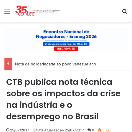
Menu
P
Nota de solidariedade ao povo venezuelano
CTB publica nota técnica
sobre os impactos da crise
na indústria e o
desemprego no Brasil
25/07/2017
Última Atualização 25/07/2017
0
350