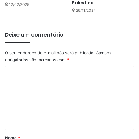
Palestino
12/02/2025
29/11/2024
Deixe um comentário
O seu endereço de e-mail não será publicado.
Campos
obrigatórios são marcados com
*
C
o
m
e
n
t
á
r
Nome
*