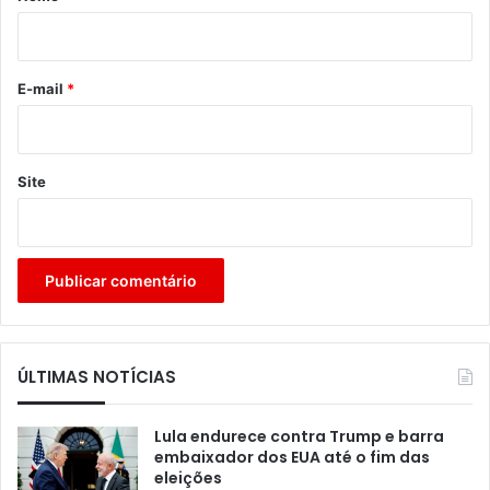
i
o
*
E-mail
*
Site
ÚLTIMAS NOTÍCIAS
Lula endurece contra Trump e barra
embaixador dos EUA até o fim das
eleições