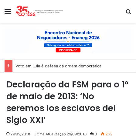
Menu
P
Voto em Lula é defesa da ordem democrática
Declaração da FSM para o 1º
de maio de 2013: ‘No
seremos los esclavos del
Siglo XXI’
29/09/2018
Última Atualização 29/09/2018
0
265