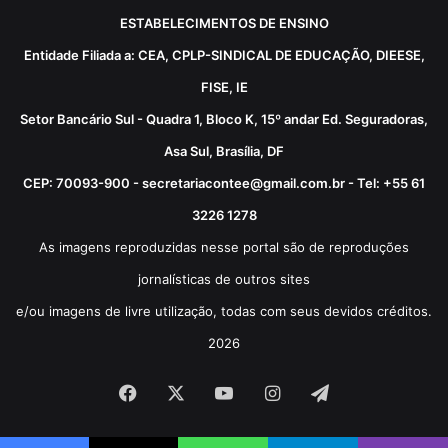
ESTABELECIMENTOS DE ENSINO
Entidade Filiada a: CEA, CPLP-SINDICAL DE EDUCAÇÃO, DIEESE,
FISE, IE
Setor Bancário Sul - Quadra 1, Bloco K, 15º andar Ed. Seguradoras,
Asa Sul, Brasília, DF
CEP: 70093-900 - secretariacontee@gmail.com.br - Tel: +55 61
3226 1278
As imagens reproduzidas nesse portal são de reproduções
jornalísticas de outros sites
e/ou imagens de livre utilização, todas com seus devidos créditos.
2026
Facebook
X
YouTube
Instagram
Telegram