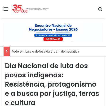
Menu
P
Nota de solidariedade ao povo venezuelano
Dia Nacional de luta dos
povos indígenas:
Resistência, protagonismo
e a busca por justiça, terras
e cultura