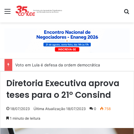
Menu
P
Voto em Lula é defesa da ordem democrática
Diretoria Executiva aprova
teses para o 21° Consind
18/07/2023
Última Atualização 18/07/2023
0
758
1 minuto de leitura