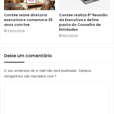
Contee reúne diretoria
Contee realiza 8ª Reunião
executiva e comemora 35
da Executiva e define
anos com live
pauta do Conselho de
Entidades
23/03/2026
9/03/2026
Deixe um comentário
O seu endereço de e-mail não será publicado.
Campos
obrigatórios são marcados com
*
C
o
m
e