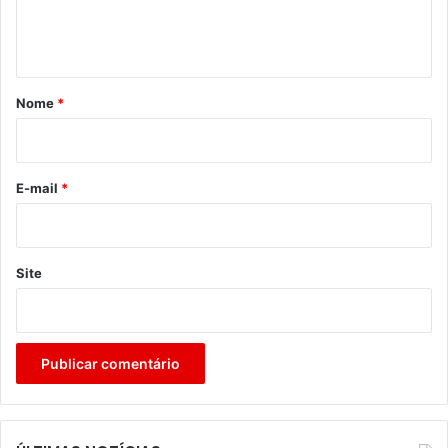
n
t
á
r
Nome
*
i
o
*
E-mail
*
Site