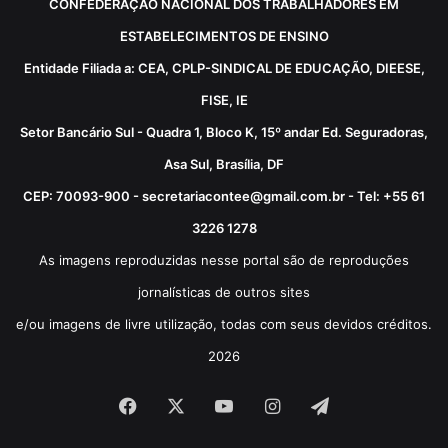
CONFEDERAÇÃO NACIONAL DOS TRABALHADORES EM
ESTABELECIMENTOS DE ENSINO
Entidade Filiada a: CEA, CPLP-SINDICAL DE EDUCAÇÃO, DIEESE,
FISE, IE
Setor Bancário Sul - Quadra 1, Bloco K, 15º andar Ed. Seguradoras,
Asa Sul, Brasília, DF
CEP: 70093-900 - secretariacontee@gmail.com.br - Tel: +55 61
3226 1278
As imagens reproduzidas nesse portal são de reproduções
jornalísticas de outros sites
e/ou imagens de livre utilização, todas com seus devidos créditos.
2026
Facebook
X
YouTube
Instagram
Telegram