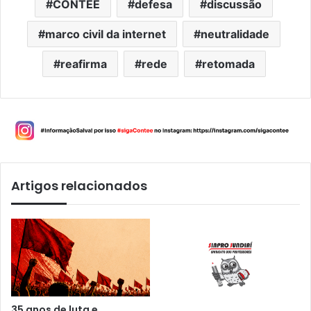
CONTEE
defesa
discussão
marco civil da internet
neutralidade
reafirma
rede
retomada
Artigos relacionados
35 anos de luta e