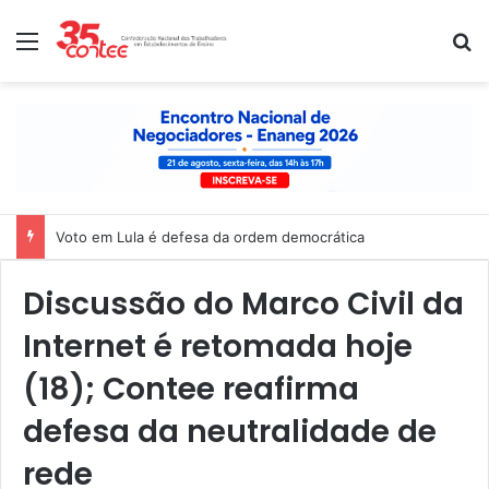
Menu
P
Voto em Lula é defesa da ordem democrática
Discussão do Marco Civil da
Internet é retomada hoje
(18); Contee reafirma
defesa da neutralidade de
rede