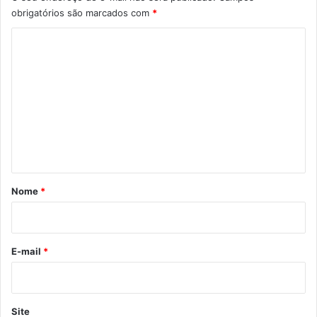
obrigatórios são marcados com
*
C
o
m
e
n
t
á
r
Nome
*
i
o
*
E-mail
*
Site