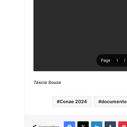
Táscia Souza
Conae 2024
documento 
Facebook
X
Linkedin
Tumblr
Compartilhar