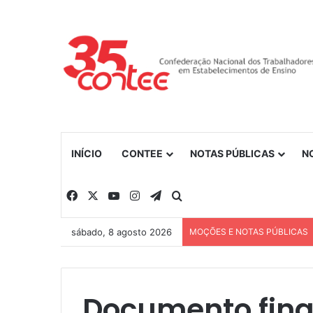
INÍCIO
CONTEE
NOTAS PÚBLICAS
N
Facebook
X
YouTube
Instagram
Telegram
Procurar por
sábado, 8 agosto 2026
MOÇÕES E NOTAS PÚBLICAS
Documento fina