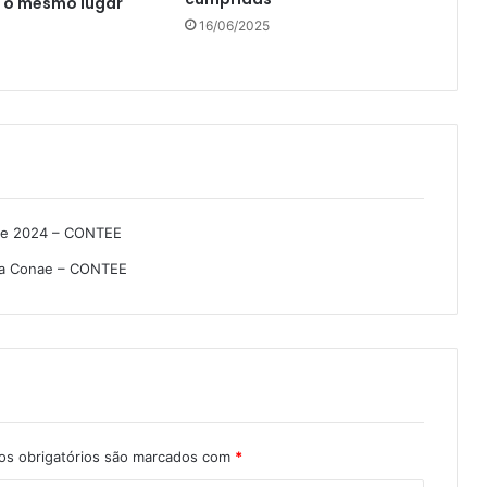
 o mesmo lugar
16/06/2025
ae 2024 – CONTEE
o na Conae – CONTEE
s obrigatórios são marcados com
*