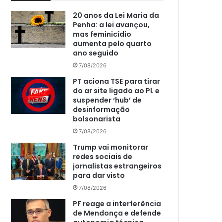
20 anos da Lei Maria da
Penha: a lei avançou,
mas feminicídio
aumenta pelo quarto
ano seguido
7/08/2026
PT aciona TSE para tirar
do ar site ligado ao PL e
suspender ‘hub’ de
desinformação
bolsonarista
7/08/2026
Trump vai monitorar
redes sociais de
jornalistas estrangeiros
para dar visto
7/08/2026
PF reage a interferência
de Mendonça e defende