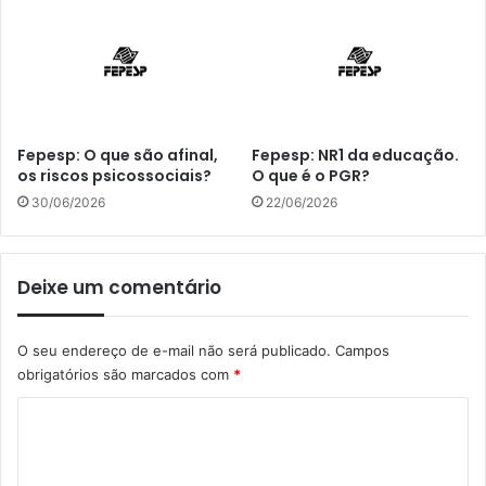
Fepesp: O que são afinal,
Fepesp: NR1 da educação.
os riscos psicossociais?
O que é o PGR?
30/06/2026
22/06/2026
Deixe um comentário
O seu endereço de e-mail não será publicado.
Campos
obrigatórios são marcados com
*
C
o
m