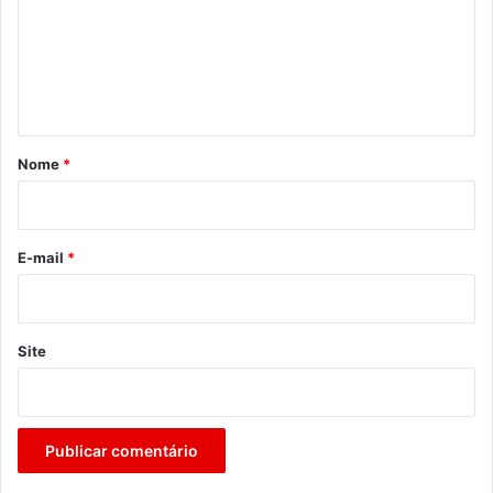
e
n
t
á
r
Nome
*
i
o
*
E-mail
*
Site