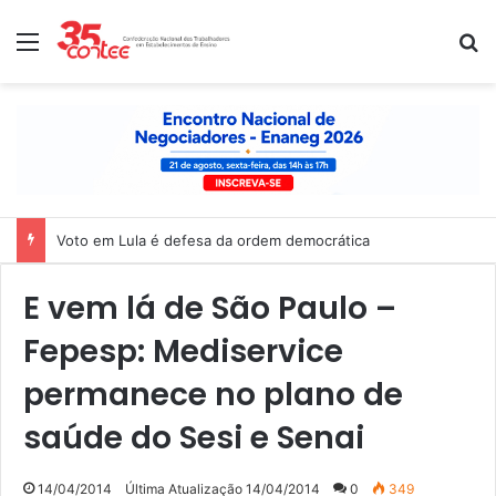
Menu
P
Voto em Lula é defesa da ordem democrática
E vem lá de São Paulo –
Fepesp: Mediservice
permanece no plano de
saúde do Sesi e Senai
14/04/2014
Última Atualização 14/04/2014
0
349