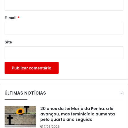
i
o
*
E-mail
*
Site
ÚLTIMAS NOTÍCIAS
20 anos da Lei Maria da Penha: a lei
avançou, mas feminicídio aumenta
pelo quarto ano seguido
7/08/2026