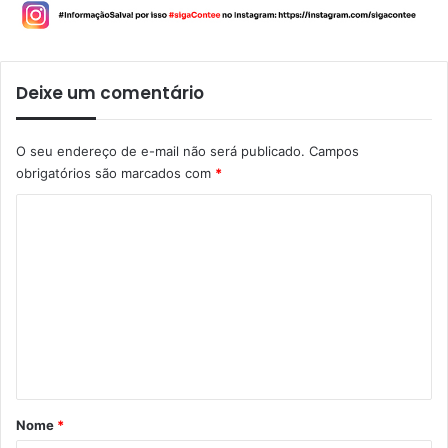
Deixe um comentário
O seu endereço de e-mail não será publicado.
Campos
obrigatórios são marcados com
*
C
o
m
e
n
t
á
r
Nome
*