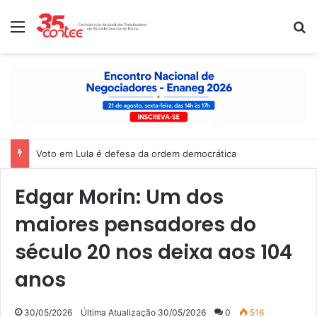
Menu
P
Voto em Lula é defesa da ordem democrática
Edgar Morin: Um dos
maiores pensadores do
século 20 nos deixa aos 104
anos
30/05/2026
Última Atualização 30/05/2026
0
516