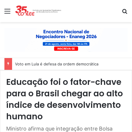
Menu
P
Voto em Lula é defesa da ordem democrática
Educação foi o fator-chave
para o Brasil chegar ao alto
índice de desenvolvimento
humano
Ministro afirma que integração entre Bolsa