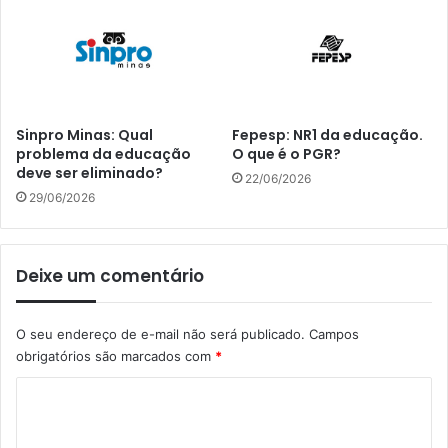
Sinpro Minas: Qual
Fepesp: NR1 da educação.
problema da educação
O que é o PGR?
deve ser eliminado?
22/06/2026
29/06/2026
Deixe um comentário
O seu endereço de e-mail não será publicado.
Campos
obrigatórios são marcados com
*
C
o