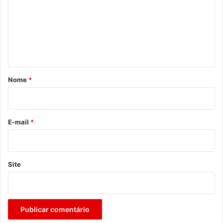
m
e
n
t
á
r
Nome
*
i
o
*
E-mail
*
Site