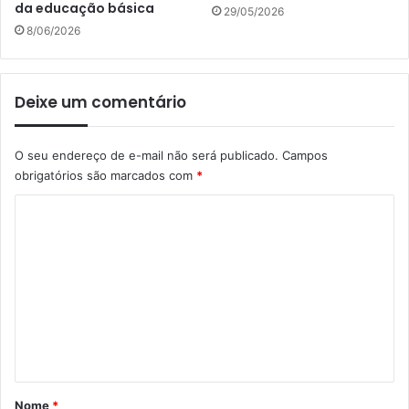
da educação básica
29/05/2026
8/06/2026
Deixe um comentário
O seu endereço de e-mail não será publicado.
Campos
obrigatórios são marcados com
*
C
o
m
e
n
t
á
r
Nome
*