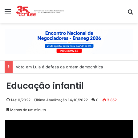
Menu
P
Voto em Lula é defesa da ordem democrática
Educação infantil
14/10/2022
Última Atualização 14/10/2022
0
3.852
Menos de um minuto