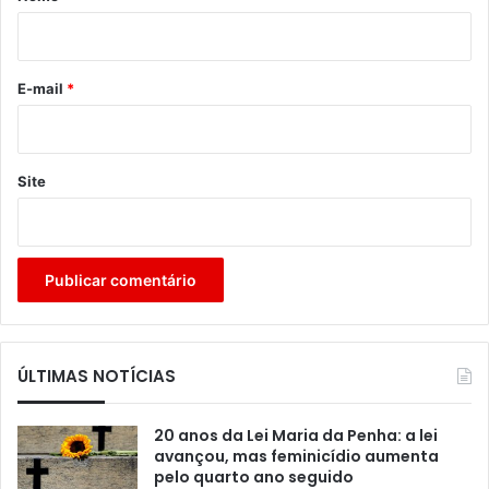
i
o
*
E-mail
*
Site
ÚLTIMAS NOTÍCIAS
20 anos da Lei Maria da Penha: a lei
avançou, mas feminicídio aumenta
pelo quarto ano seguido