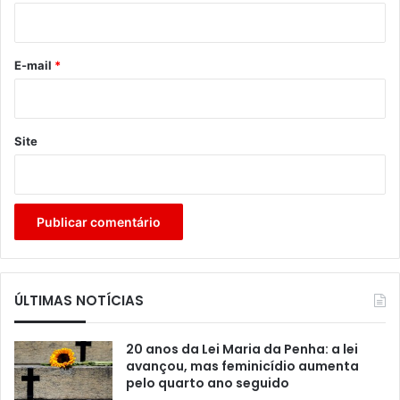
i
o
*
E-mail
*
Site
ÚLTIMAS NOTÍCIAS
20 anos da Lei Maria da Penha: a lei
avançou, mas feminicídio aumenta
pelo quarto ano seguido