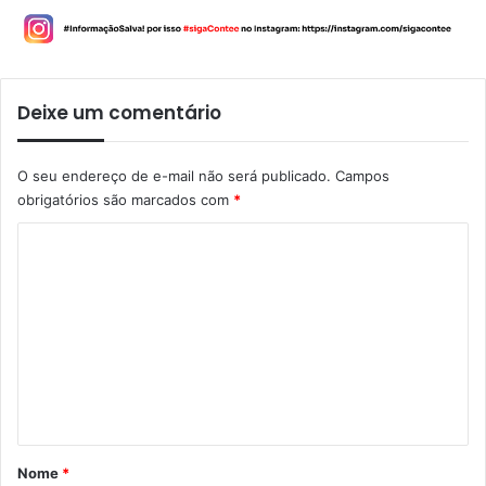
Deixe um comentário
O seu endereço de e-mail não será publicado.
Campos
obrigatórios são marcados com
*
C
o
m
e
n
t
á
r
Nome
*