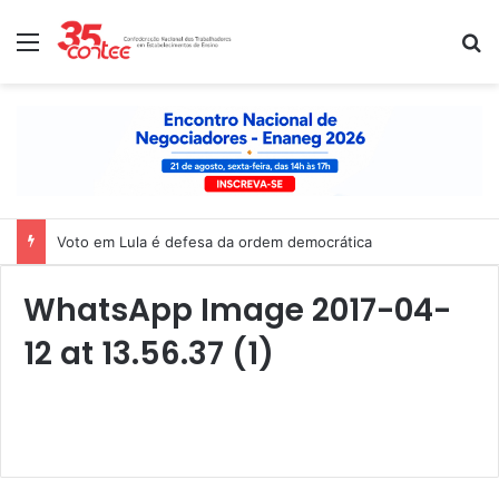
Menu
P
Voto em Lula é defesa da ordem democrática
WhatsApp Image 2017-04-
12 at 13.56.37 (1)