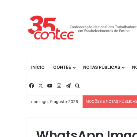
INÍCIO
CONTEE
NOTAS PÚBLICAS
N
Facebook
X
YouTube
Instagram
Telegram
Procurar por
domingo, 9 agosto 2026
MOÇÕES E NOTAS PÚBLICA
WhatsApp Image