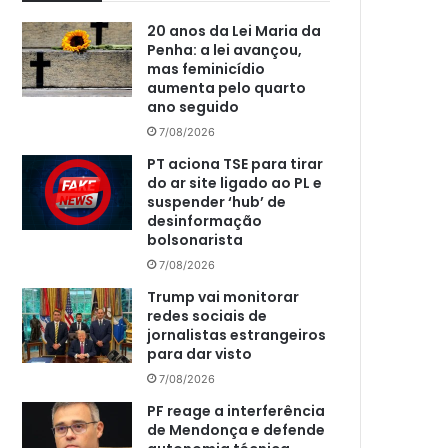
20 anos da Lei Maria da
Penha: a lei avançou,
mas feminicídio
aumenta pelo quarto
ano seguido
7/08/2026
PT aciona TSE para tirar
do ar site ligado ao PL e
suspender ‘hub’ de
desinformação
bolsonarista
7/08/2026
Trump vai monitorar
redes sociais de
jornalistas estrangeiros
para dar visto
7/08/2026
PF reage a interferência
de Mendonça e defende