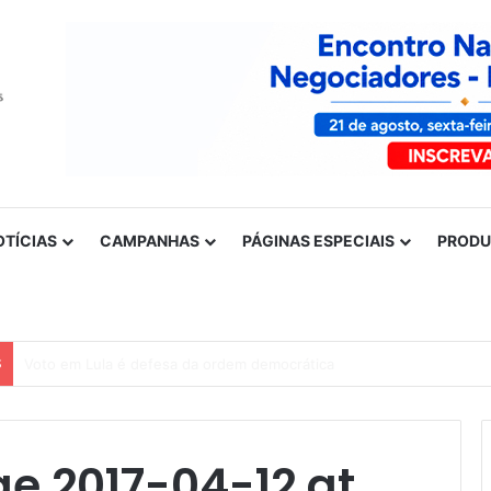
OTÍCIAS
CAMPANHAS
PÁGINAS ESPECIAIS
PROD
S
Nota de solidariedade ao povo venezuelano
 2017-04-12 at