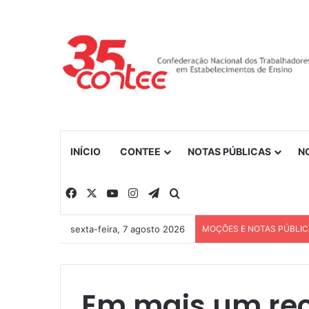
INÍCIO
CONTEE
NOTAS PÚBLICAS
N
Facebook
X
YouTube
Instagram
Telegram
Procurar por
sexta-feira, 7 agosto 2026
MOÇÕES E NOTAS PÚBLI
Em mais um rec