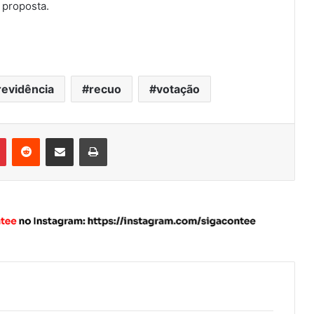
 proposta.
revidência
recuo
votação
Pinterest
Reddit
Compartilhar via e-mail
Imprimir