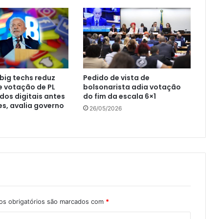
big techs reduz
Pedido de vista de
e votação de PL
bolsonarista adia votação
os digitais antes
do fim da escala 6×1
es, avalia governo
26/05/2026
s obrigatórios são marcados com
*