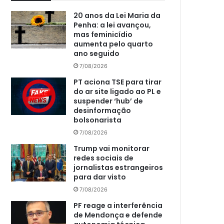
20 anos da Lei Maria da
Penha: a lei avançou,
mas feminicídio
aumenta pelo quarto
ano seguido
7/08/2026
PT aciona TSE para tirar
do ar site ligado ao PL e
suspender ‘hub’ de
desinformação
bolsonarista
7/08/2026
Trump vai monitorar
redes sociais de
jornalistas estrangeiros
para dar visto
7/08/2026
PF reage a interferência
de Mendonça e defende