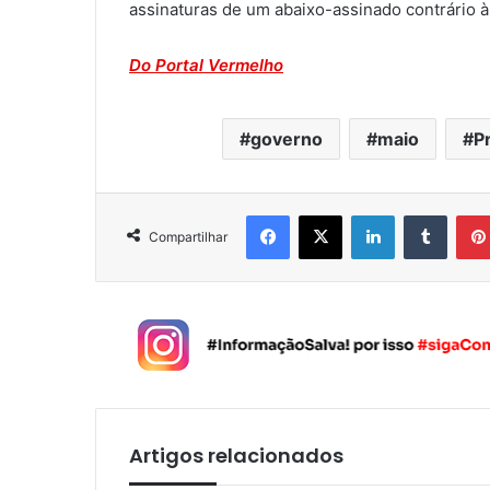
assinaturas de um abaixo-assinado contrário à
Do Portal Vermelho
governo
maio
P
Facebook
X
Linkedin
Tumblr
Compartilhar
Artigos relacionados