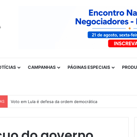
OTÍCIAS
CAMPANHAS
PÁGINAS ESPECIAIS
PROD
CAS
Nota de solidariedade ao povo venezuelano
uo do governo,