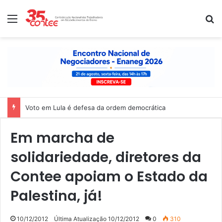
Menu
P
Voto em Lula é defesa da ordem democrática
Em marcha de
solidariedade, diretores da
Contee apoiam o Estado da
Palestina, já!
10/12/2012
Última Atualização 10/12/2012
0
310