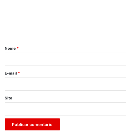
m
e
n
t
á
r
Nome
*
i
o
*
E-mail
*
Site