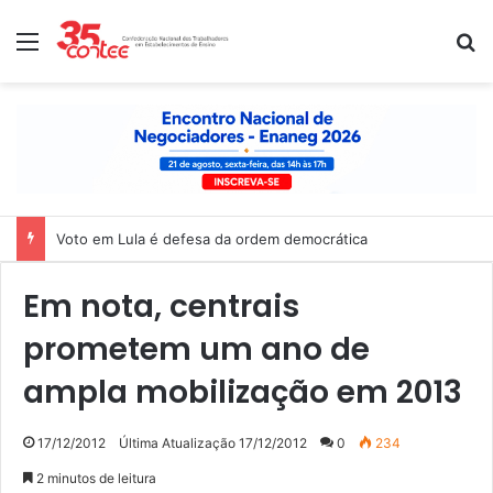
Menu
P
Voto em Lula é defesa da ordem democrática
Em nota, centrais
prometem um ano de
ampla mobilização em 2013
17/12/2012
Última Atualização 17/12/2012
0
234
2 minutos de leitura