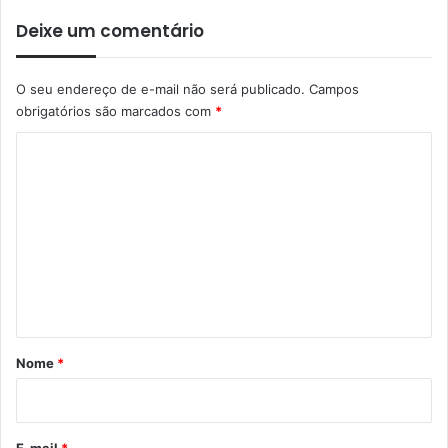
Deixe um comentário
O seu endereço de e-mail não será publicado.
Campos
obrigatórios são marcados com
*
C
o
m
e
n
t
á
r
Nome
*
i
o
*
E-mail
*