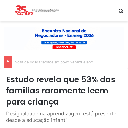
Menu
P
Nota de solidariedade ao povo venezuelano
Estudo revela que 53% das
famílias raramente leem
para criança
Desigualdade na aprendizagem está presente
desde a educação infantil