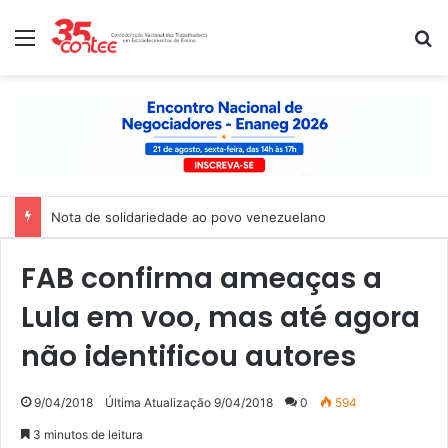
Menu
P
Nota de solidariedade ao povo venezuelano
FAB confirma ameaças a
Lula em voo, mas até agora
não identificou autores
9/04/2018
Última Atualização 9/04/2018
0
594
3 minutos de leitura