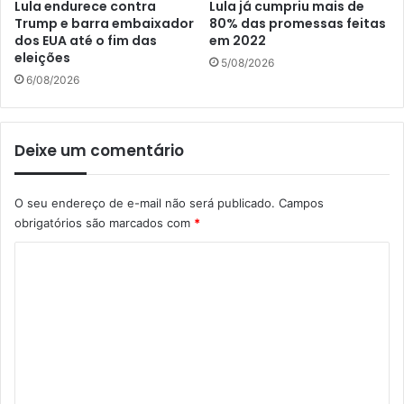
Lula endurece contra
Lula já cumpriu mais de
Trump e barra embaixador
80% das promessas feitas
dos EUA até o fim das
em 2022
eleições
5/08/2026
6/08/2026
Deixe um comentário
O seu endereço de e-mail não será publicado.
Campos
obrigatórios são marcados com
*
C
o
m
e
n
t