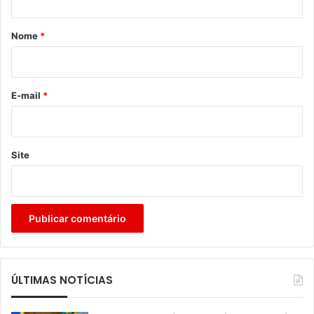
á
r
Nome
*
i
o
*
E-mail
*
Site
ÚLTIMAS NOTÍCIAS