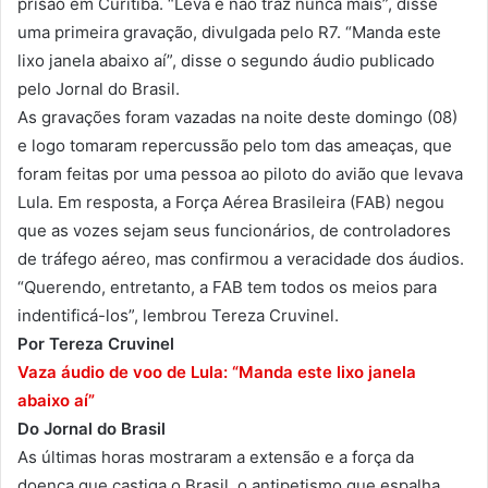
prisão em Curitiba. “Leva e não traz nunca mais”, disse
uma primeira gravação, divulgada pelo R7. “Manda este
lixo janela abaixo aí”, disse o segundo áudio publicado
pelo Jornal do Brasil.
As gravações foram vazadas na noite deste domingo (08)
e logo tomaram repercussão pelo tom das ameaças, que
foram feitas por uma pessoa ao piloto do avião que levava
Lula. Em resposta, a Força Aérea Brasileira (FAB) negou
que as vozes sejam seus funcionários, de controladores
de tráfego aéreo, mas confirmou a veracidade dos áudios.
“Querendo, entretanto, a FAB tem todos os meios para
indentificá-los”, lembrou Tereza Cruvinel.
Por Tereza Cruvinel
Vaza áudio de voo de Lula: “Manda este lixo janela
abaixo aí”
Do Jornal do Brasil
As últimas horas mostraram a extensão e a força da
doença que castiga o Brasil, o antipetismo que espalha