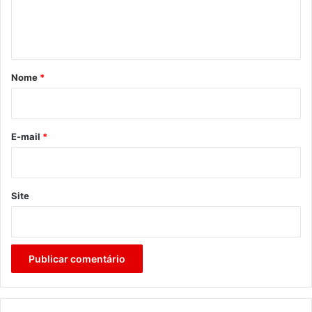
n
t
á
r
Nome
*
i
o
*
E-mail
*
Site