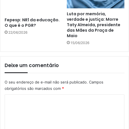
Luta por memória,
verdade e justiça: Morre
Fepesp: NR1 da educação.
Taty Almeida, presidente
O que é o PGR?
das Mães da Praça de
22/06/2026
Maio
15/06/2026
Deixe um comentário
O seu endereço de e-mail não será publicado.
Campos
obrigatórios são marcados com
*
C
o
m
e