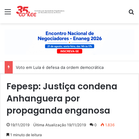
Menu
P
Voto em Lula é defesa da ordem democrática
Fepesp: Justiça condena
Anhanguera por
propaganda enganosa
19/11/2019
Última Atualização 19/11/2019
0
1.836
1 minuto de leitura