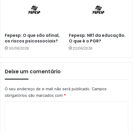
Fepesp: O que são afinal,
Fepesp: NR1 da educação.
os riscos psicossociais?
O que é o PGR?
30/06/2026
22/06/2026
Deixe um comentário
O seu endereço de e-mail não será publicado.
Campos
obrigatórios são marcados com
*
C
o
m
e