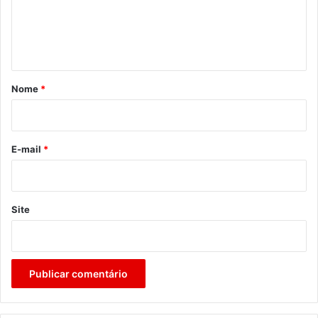
n
t
á
r
Nome
*
i
o
*
E-mail
*
Site