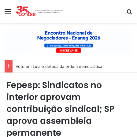
Menu
P
Voto em Lula é defesa da ordem democrática
Fepesp: Sindicatos no
interior aprovam
contribuição sindical; SP
aprova assembleia
permanente