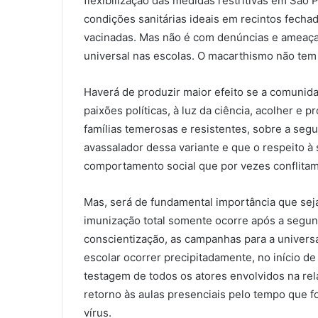
flexibilização das medidas restritivas em São
condições sanitárias ideais em recintos fecha
vacinadas. Mas não é com denúncias e ameaças
universal nas escolas. O macarthismo não tem
Haverá de produzir maior efeito se a comunida
paixões políticas, à luz da ciência, acolher 
famílias temerosas e resistentes, sobre a seg
avassalador dessa variante e que o respeito à
comportamento social que por vezes conflitam
Mas, será de fundamental importância que sej
imunização total somente ocorre após a segun
conscientização, as campanhas para a universa
escolar ocorrer precipitadamente, no início d
testagem de todos os atores envolvidos na re
retorno às aulas presenciais pelo tempo que 
vírus.