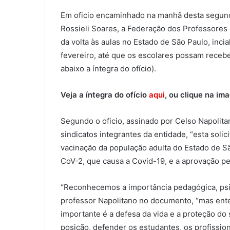
Em oficio encaminhado na manhã desta segunda-
Rossieli Soares, a Federação dos Professores
da volta às aulas no Estado de São Paulo, incia
fevereiro, até que os escolares possam recebe
abaixo a íntegra do ofício).
Veja a íntegra do ofício
aqui
, ou clique na i
Segundo o oficio, assinado por Celso Napolit
sindicatos integrantes da entidade, “esta soli
vacinação da população adulta do Estado de S
CoV-2, que causa a Covid-19, e a aprovação pel
“Reconhecemos a importância pedagógica, psico
professor Napolitano no documento, “mas ent
importante é a defesa da vida e a proteção d
posição, defender os estudantes, os profissio