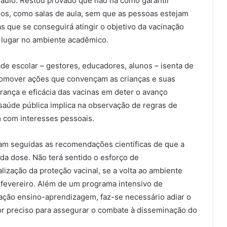
 Paulo. Restou provado que não há como garantir
dos, como salas de aula, sem que as pessoas estejam
 que se conseguirá atingir o objetivo da vacinação
 lugar no ambiente acadêmico.
de escolar – gestores, educadores, alunos – isenta de
e promover ações que convençam as crianças e suas
urança e eficácia das vacinas em deter o avanço
 saúde pública implica na observação de regras de
 com interesses pessoais.
am seguidas as recomendações científicas de que a
da dose. Não terá sentido o esforço de
lização da proteção vacinal, se a volta ao ambiente
e fevereiro. Além de um programa intensivo de
lação ensino-aprendizagem, faz-se necessário adiar o
for preciso para assegurar o combate à disseminação do