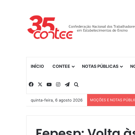
INÍCIO
CONTEE
NOTAS PÚBLICAS
N
Facebook
X
YouTube
Instagram
Telegram
Procurar por
quinta-feira, 6 agosto 2026
MOÇÕES E NOTAS PÚBLI
Fepesp: Volta à