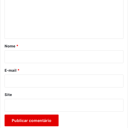
m
e
n
t
á
r
Nome
*
i
o
*
E-mail
*
Site