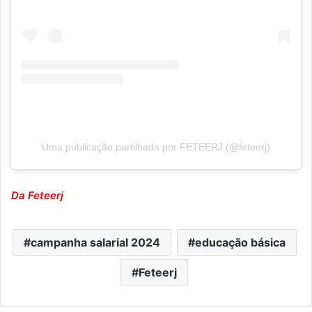
Uma publicação partilhada por FETEERJ (@feteerj)
Da Feteerj
campanha salarial 2024
educação básica
Feteerj