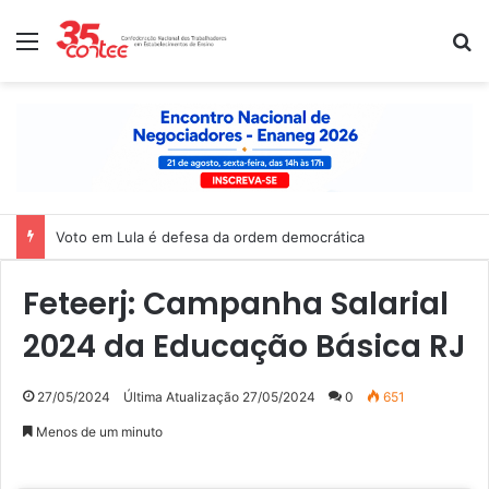
Menu
P
Voto em Lula é defesa da ordem democrática
Feteerj: Campanha Salarial
2024 da Educação Básica RJ
27/05/2024
Última Atualização 27/05/2024
0
651
Menos de um minuto