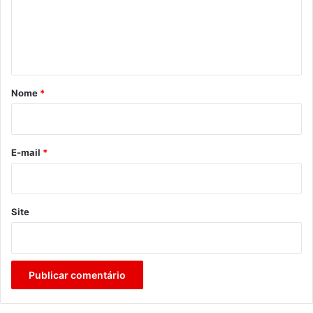
e
n
t
á
r
Nome
*
i
o
*
E-mail
*
Site