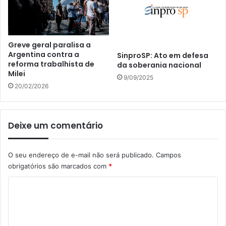
Greve geral paralisa a
Argentina contra a
SinproSP: Ato em defesa
reforma trabalhista de
da soberania nacional
Milei
9/09/2025
20/02/2026
Deixe um comentário
O seu endereço de e-mail não será publicado.
Campos
obrigatórios são marcados com
*
C
o
m