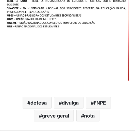
defesa
divulga
FNPE
greve geral
nota