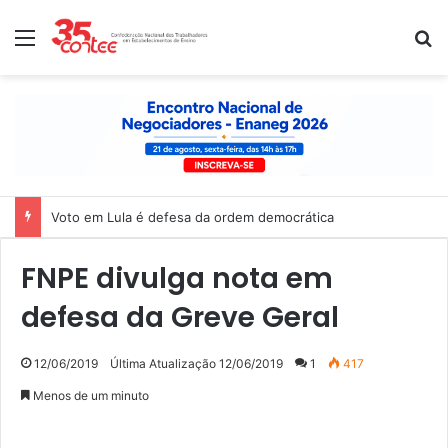
Menu
P
Voto em Lula é defesa da ordem democrática
FNPE divulga nota em
defesa da Greve Geral
12/06/2019
Última Atualização 12/06/2019
1
417
Menos de um minuto