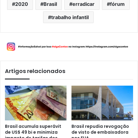
2020
Brasil
erradicar
fórum
trabalho infantil
Artigos relacionados
Brasil acumula superávit
Brasil repudia revogação
de US$ 49 bi e minimiza
de visto de embaixadora
impacto de tarifas dos
nos EUA