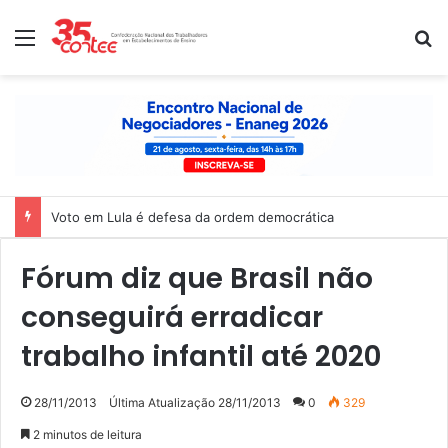
Menu
P
Voto em Lula é defesa da ordem democrática
Fórum diz que Brasil não
conseguirá erradicar
trabalho infantil até 2020
28/11/2013
Última Atualização 28/11/2013
0
329
2 minutos de leitura