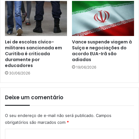
Lei de escolas cívico-
Vance suspende viagem à
militares sancionada em
Suíça e negociações do
Curitiba é criticada
acordo EUA-Irã são
duramente por
adiadas
educadores
19/06/2026
30/06/2026
Deixe um comentário
O seu endereço de e-mail não será publicado.
Campos
obrigatórios são marcados com
*
C