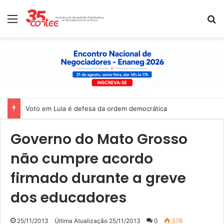
Menu
P
Voto em Lula é defesa da ordem democrática
Governo do Mato Grosso
não cumpre acordo
firmado durante a greve
dos educadores
25/11/2013
Última Atualização 25/11/2013
0
376