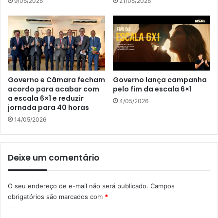
9/06/2026
21/05/2026
Governo e Câmara fecham
Governo lança campanha
acordo para acabar com
pelo fim da escala 6×1
a escala 6×1 e reduzir
4/05/2026
jornada para 40 horas
14/05/2026
Deixe um comentário
O seu endereço de e-mail não será publicado.
Campos
obrigatórios são marcados com
*
C