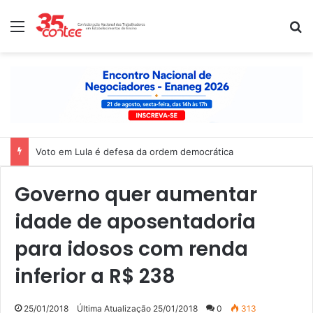
Menu
P
Voto em Lula é defesa da ordem democrática
Governo quer aumentar
idade de aposentadoria
para idosos com renda
inferior a R$ 238
25/01/2018
Última Atualização 25/01/2018
0
313