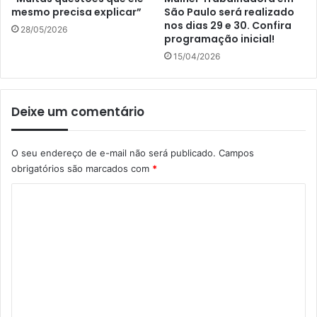
mesmo precisa explicar”
São Paulo será realizado
nos dias 29 e 30. Confira
28/05/2026
programação inicial!
15/04/2026
Deixe um comentário
O seu endereço de e-mail não será publicado.
Campos
obrigatórios são marcados com
*
C
o
m
e
n
t