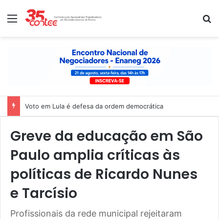
Menu
P
Voto em Lula é defesa da ordem democrática
Greve da educação em São
Paulo amplia críticas às
políticas de Ricardo Nunes
e Tarcísio
Profissionais da rede municipal rejeitaram