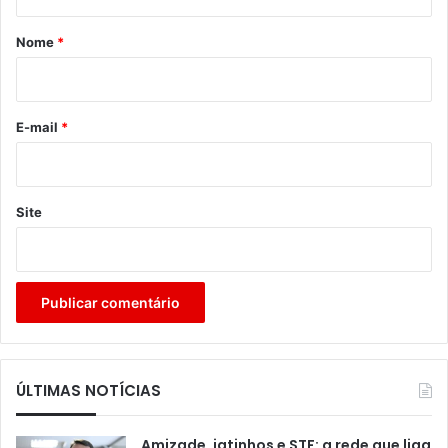
á
r
Nome
*
i
o
*
E-mail
*
Site
ÚLTIMAS NOTÍCIAS
Amizade, jatinhos e STF: a rede que liga