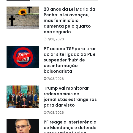
20 anos da Lei Maria da
Penha: a lei avançou,
mas feminicídio
aumenta pelo quarto
ano seguido
7/08/2026
PT aciona TSE para tirar
do ar site ligado ao PL e
suspender ‘hub’ de
desinformação
bolsonarista
7/08/2026
Trump vai monitorar
redes sociais de
jornalistas estrangeiros
para dar visto
7/08/2026
PF reage a interferência
de Mendonça e defende