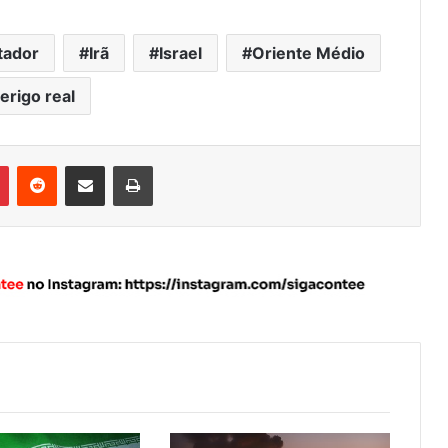
tador
Irã
Israel
Oriente Médio
erigo real
Pinterest
Reddit
Compartilhar via e-mail
Imprimir