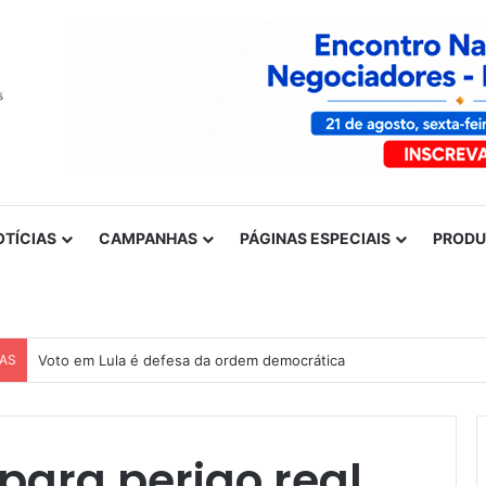
OTÍCIAS
CAMPANHAS
PÁGINAS ESPECIAIS
PROD
CAS
Voto em Lula é defesa da ordem democrática
 para perigo real