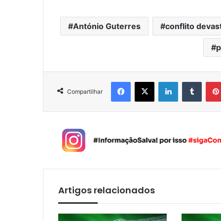
António Guterres
conflito devas
p
Facebook
X
Linkedin
Tumblr
Compartilhar
Artigos relacionados