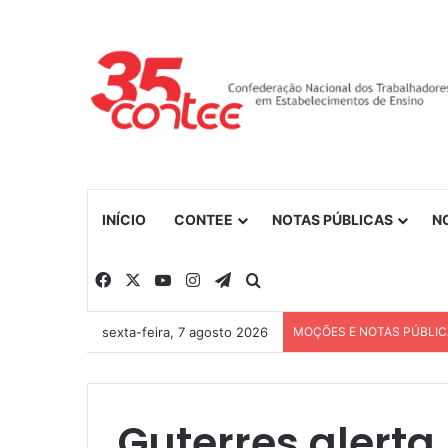
INÍCIO
CONTEE
NOTAS PÚBLICAS
N
Facebook
X
YouTube
Instagram
Telegram
Procurar por
sexta-feira, 7 agosto 2026
MOÇÕES E NOTAS PÚBLI
Guterres alerta