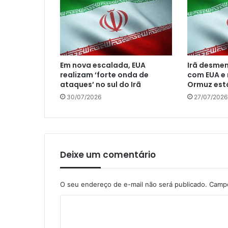
Em nova escalada, EUA
Irã desme
realizam ‘forte onda de
com EUA e r
ataques’ no sul do Irã
Ormuz est
30/07/2026
27/07/2026
Deixe um comentário
O seu endereço de e-mail não será publicado.
Campo
C
o