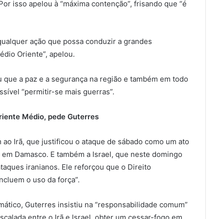
Por isso apelou à “máxima contenção”, frisando que “é
r qualquer ação que possa conduzir a grandes
édio Oriente”, apelou.
u que a paz e a segurança na região e também em todo
ível “permitir-se mais guerras”.
riente Médio, pede Guterres
ao Irã, que justificou o ataque de sábado como um ato
o em Damasco. E também a Israel, que neste domingo
ataques iranianos. Ele reforçou que o Direito
incluem o uso da força”.
ático, Guterres insistiu na “responsabilidade comum”
calada entre o Irã e Israel, obter um cessar-fogo em