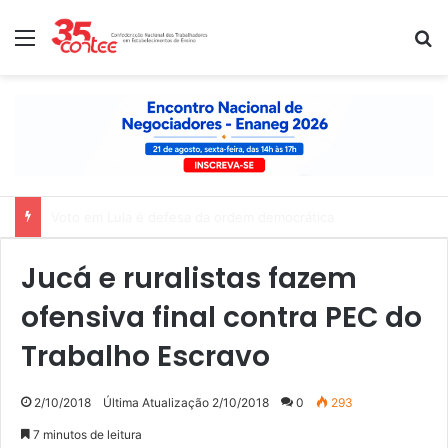
Menu
P
Nota de solidariedade ao povo venezuelano
Jucá e ruralistas fazem
ofensiva final contra PEC do
Trabalho Escravo
2/10/2018
Última Atualização 2/10/2018
0
293
7 minutos de leitura