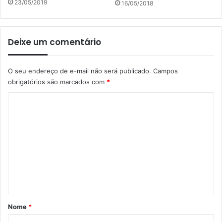
23/05/2019
16/05/2018
Deixe um comentário
O seu endereço de e-mail não será publicado.
Campos
obrigatórios são marcados com
*
C
o
m
e
n
t
á
r
Nome
*
i