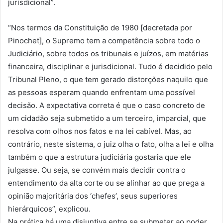
jurisdicional”.
“Nos termos da Constituição de 1980 [decretada por
Pinochet], o Supremo tem a competência sobre todo o
Judiciário, sobre todos os tribunais e juízos, em matérias
financeira, disciplinar e jurisdicional. Tudo é decidido pelo
Tribunal Pleno, o que tem gerado distorções naquilo que
as pessoas esperam quando enfrentam uma possível
decisão. A expectativa correta é que o caso concreto de
um cidadão seja submetido a um terceiro, imparcial, que
resolva com olhos nos fatos e na lei cabível. Mas, ao
contrário, neste sistema, o juiz olha o fato, olha a lei e olha
também o que a estrutura judiciária gostaria que ele
julgasse. Ou seja, se convém mais decidir contra o
entendimento da alta corte ou se alinhar ao que prega a
opinião majoritária dos ‘chefes’, seus superiores
hierárquicos”, explicou.
Na prática há uma disjuntiva entre se submeter ao poder