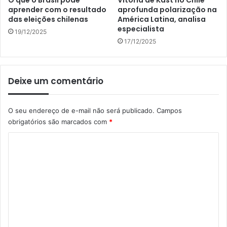
O que o Brasil pode
Vitória de Kast no Chile
aprender com o resultado
aprofunda polarização na
das eleições chilenas
América Latina, analisa
especialista
19/12/2025
17/12/2025
Deixe um comentário
O seu endereço de e-mail não será publicado.
Campos
obrigatórios são marcados com
*
C
o
m
e
n
t