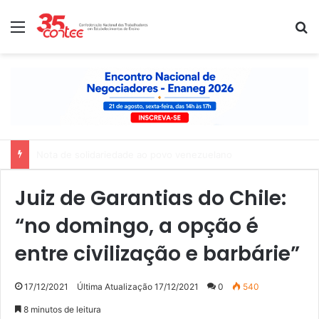
Menu
P
Nota de solidariedade ao povo venezuelano
Juiz de Garantias do Chile:
“no domingo, a opção é
entre civilização e barbárie”
17/12/2021
Última Atualização 17/12/2021
0
540
8 minutos de leitura