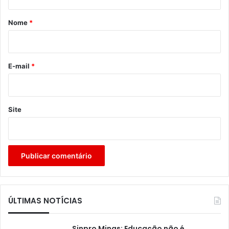
á
r
Nome
*
i
o
*
E-mail
*
Site
ÚLTIMAS NOTÍCIAS
Sinpro Minas: Educação não é