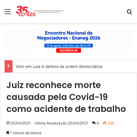
Menu
P
Voto em Lula é defesa da ordem democrática
Juiz reconhece morte
causada pela Covid-19
como acidente de trabalho
20/04/2021
Última Atualização 20/04/2021
0
398
1 minuto de leitura