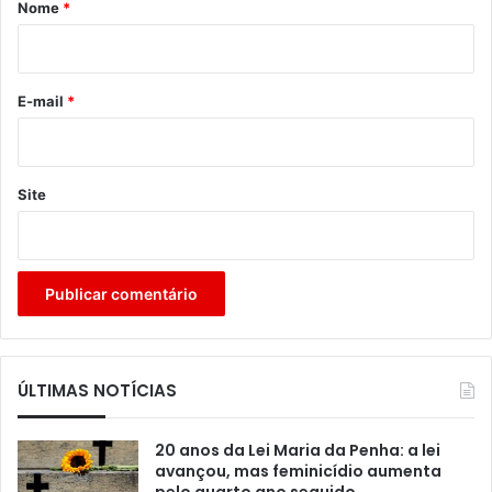
r
Nome
*
i
o
*
E-mail
*
Site
ÚLTIMAS NOTÍCIAS
20 anos da Lei Maria da Penha: a lei
avançou, mas feminicídio aumenta
pelo quarto ano seguido