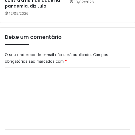
contra a humanidade na
13/02/2026
pandemia, diz Lula
12/05/2026
Deixe um comentário
O seu endereço de e-mail não será publicado.
Campos
obrigatórios são marcados com
*
C
o
m
e
n
t
á