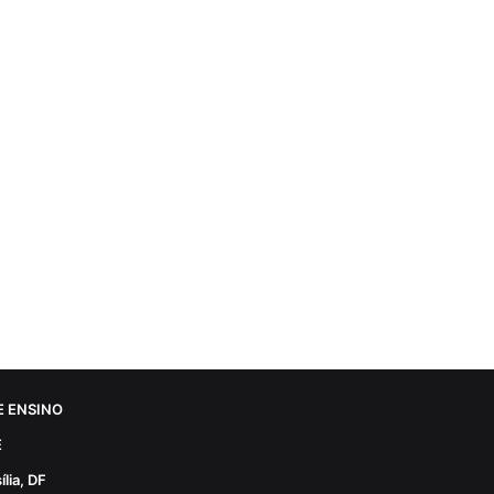
 ENSINO
E
lia, DF