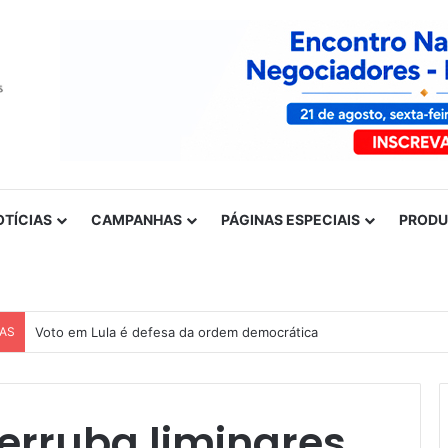
OTÍCIAS
CAMPANHAS
PÁGINAS ESPECIAIS
PROD
CAS
Voto em Lula é defesa da ordem democrática
derruba liminares