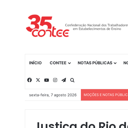
INÍCIO
CONTEE
NOTAS PÚBLICAS
N
Facebook
X
YouTube
Instagram
Telegram
Procurar por
sexta-feira, 7 agosto 2026
MOÇÕES E NOTAS PÚBLI
Justiça do Rio 