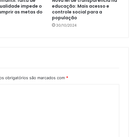
fantil: falta de
Nova lei de transparência na
qualidade impede o
educação: Mais acesso e
cumprir as metas do
controle social para a
população
30/10/2024
s obrigatórios são marcados com
*