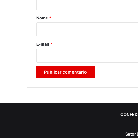
á
r
Nome
*
i
o
*
E-mail
*
CONFED
Setor 