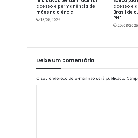
Iniciativas tentam facilitar
Educação in
acesso e permanência de
acesso e 
mães na ciência
Brasil de 
PNE
18/05/2026
20/08/2025
Deixe um comentário
O seu endereço de e-mail não será publicado.
Campo
C
o
m
e
n
t