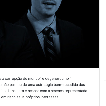
a a corrupção do mundo” e degenerou no “
de não passou de uma estratégia bem-sucedida dos
ítica brasileira e acabar com a ameaça representada
em risco seus próprios interesses.