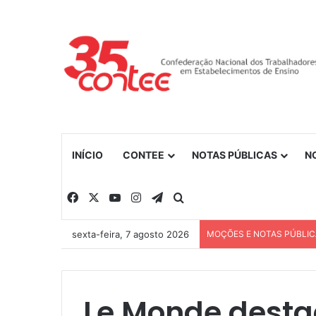
INÍCIO
CONTEE
NOTAS PÚBLICAS
N
Facebook
X
YouTube
Instagram
Telegram
Procurar por
sexta-feira, 7 agosto 2026
MOÇÕES E NOTAS PÚBLI
Le Monde desta