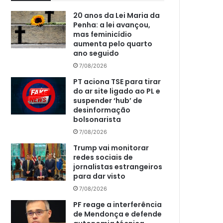
20 anos da Lei Maria da
Penha: a lei avançou,
mas feminicídio
aumenta pelo quarto
ano seguido
7/08/2026
PT aciona TSE para tirar
do ar site ligado ao PL e
suspender ‘hub’ de
desinformação
bolsonarista
7/08/2026
Trump vai monitorar
redes sociais de
jornalistas estrangeiros
para dar visto
7/08/2026
PF reage a interferência
de Mendonça e defende