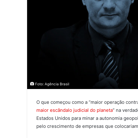
Foto: Agência Brasil
O que começou como a “maior operação contr
maior escândalo judicial do planeta
” na verda
Estados Unidos para minar a autonomia geopol
pelo crescimento de empresas que colocariam 