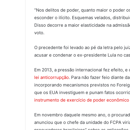
“Nos delitos de poder, quanto maior o poder os
esconder o ilícito. Esquemas velados, distrib
Disso decorre a maior elasticidade na admissã
voto.
O precedente foi levado ao pé da letra pelo jui
acusar e condenar o ex-presidente Lula no caso
Em 2013, a pressão internacional fez efeito, 
lei anticorrupção
. Para não fazer feio diante 
incorporando mecanismos previstos no Foreign
que os EUA investiguem e punam fatos ocorrido
instrumento de exercício de poder econômico e
Em novembro daquele mesmo ano, o procurado
anunciou que o chefe da unidade do FCPA viria 
procuradores brasileiros” sobre as aplicações