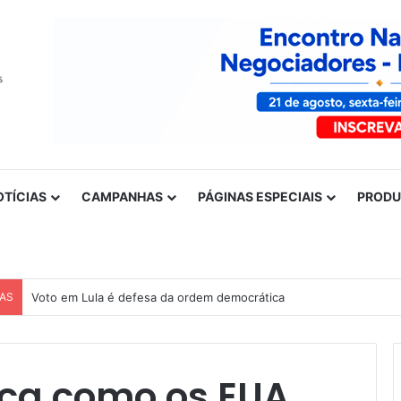
OTÍCIAS
CAMPANHAS
PÁGINAS ESPECIAIS
PROD
CAS
Voto em Lula é defesa da ordem democrática
ca como os EUA