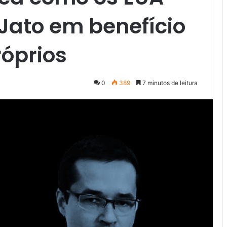
Jato em benefício
róprios
0
389
7 minutos de leitura