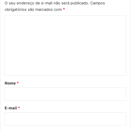
O seu endereço de e-mail não será publicado.
Campos
obrigatórios são marcados com
*
C
o
m
e
n
t
á
r
Nome
*
i
o
*
E-mail
*