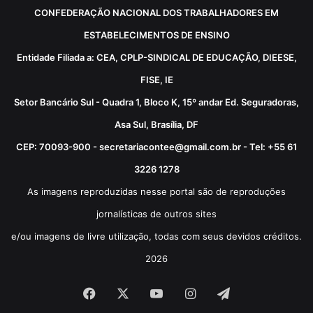
CONFEDERAÇÃO NACIONAL DOS TRABALHADORES EM
ESTABELECIMENTOS DE ENSINO
Entidade Filiada a: CEA, CPLP-SINDICAL DE EDUCAÇÃO, DIEESE,
FISE, IE
Setor Bancário Sul - Quadra 1, Bloco K, 15º andar Ed. Seguradoras,
Asa Sul, Brasília, DF
CEP: 70093-900 - secretariacontee@gmail.com.br - Tel: +55 61
3226 1278
As imagens reproduzidas nesse portal são de reproduções
jornalísticas de outros sites
e/ou imagens de livre utilização, todas com seus devidos créditos.
2026
Facebook
X
YouTube
Instagram
Telegram