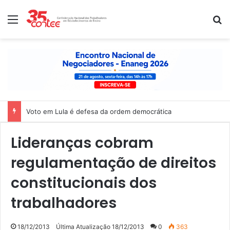
Menu
P
Voto em Lula é defesa da ordem democrática
Lideranças cobram
regulamentação de direitos
constitucionais dos
trabalhadores
18/12/2013
Última Atualização 18/12/2013
0
363