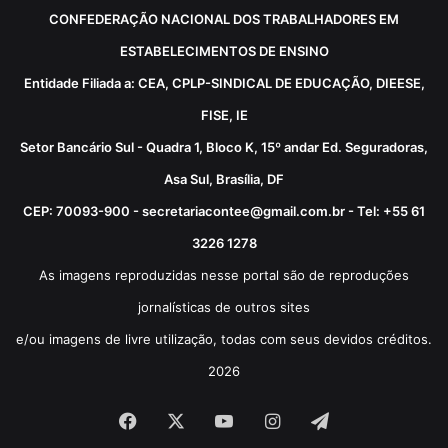
CONFEDERAÇÃO NACIONAL DOS TRABALHADORES EM
ESTABELECIMENTOS DE ENSINO
Entidade Filiada a: CEA, CPLP-SINDICAL DE EDUCAÇÃO, DIEESE,
FISE, IE
Setor Bancário Sul - Quadra 1, Bloco K, 15º andar Ed. Seguradoras,
Asa Sul, Brasília, DF
CEP: 70093-900 - secretariacontee@gmail.com.br - Tel: +55 61
3226 1278
As imagens reproduzidas nesse portal são de reproduções
jornalísticas de outros sites
e/ou imagens de livre utilização, todas com seus devidos créditos.
2026
Facebook
X
YouTube
Instagram
Telegram