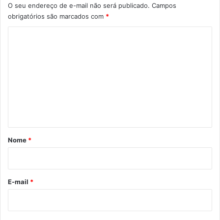
O seu endereço de e-mail não será publicado.
Campos
obrigatórios são marcados com
*
C
o
m
e
n
t
á
r
Nome
*
i
o
*
E-mail
*