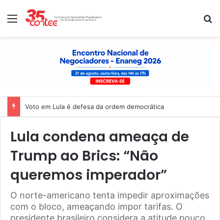
Menu
P
Nota de solidariedade ao povo venezuelano
Lula condena ameaça de
Trump ao Brics: “Não
queremos imperador”
O norte-americano tenta impedir aproximações
com o bloco, ameaçando impor tarifas. O
presidente brasileiro considera a atitude pouco