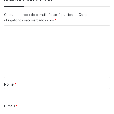
O seu endereço de e-mail não será publicado.
Campos
obrigatórios são marcados com
*
C
o
m
e
n
t
á
r
Nome
*
i
o
*
E-mail
*