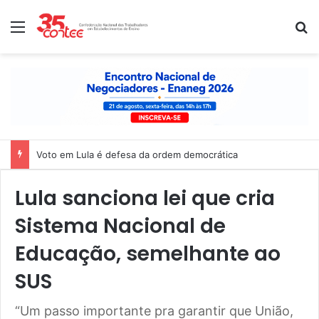
Menu
P
Voto em Lula é defesa da ordem democrática
Lula sanciona lei que cria
Sistema Nacional de
Educação, semelhante ao
SUS
“Um passo importante pra garantir que União,