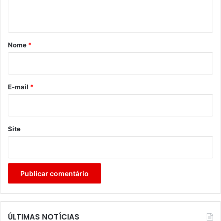
t
á
r
Nome
*
i
o
*
E-mail
*
Site
ÚLTIMAS NOTÍCIAS