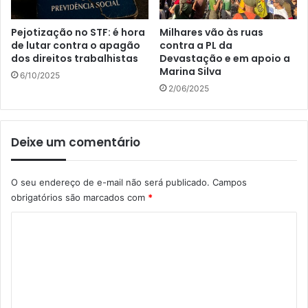
Pejotização no STF: é hora
Milhares vão às ruas
de lutar contra o apagão
contra a PL da
dos direitos trabalhistas
Devastação e em apoio a
Marina Silva
6/10/2025
2/06/2025
Deixe um comentário
O seu endereço de e-mail não será publicado.
Campos
obrigatórios são marcados com
*
C
o
m
e
n