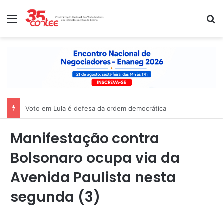
Menu
P
Voto em Lula é defesa da ordem democrática
Manifestação contra
Bolsonaro ocupa via da
Avenida Paulista nesta
segunda (3)