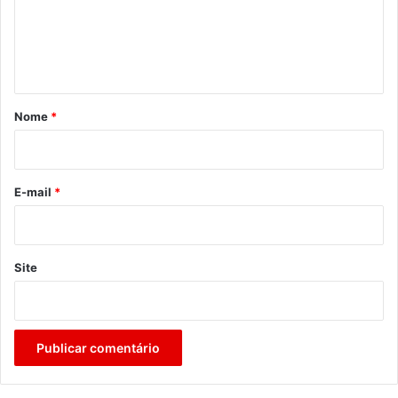
e
n
t
á
r
Nome
*
i
o
*
E-mail
*
Site