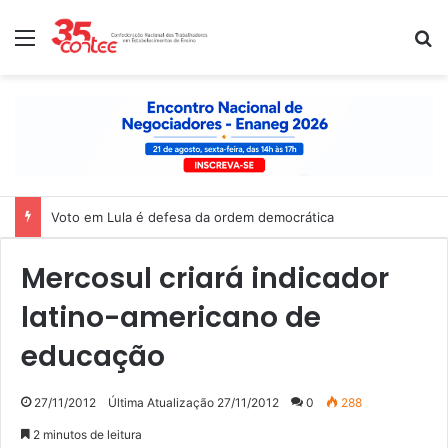
Menu
P
Voto em Lula é defesa da ordem democrática
Mercosul criará indicador
latino-americano de
educação
27/11/2012
Última Atualização 27/11/2012
0
288
2 minutos de leitura