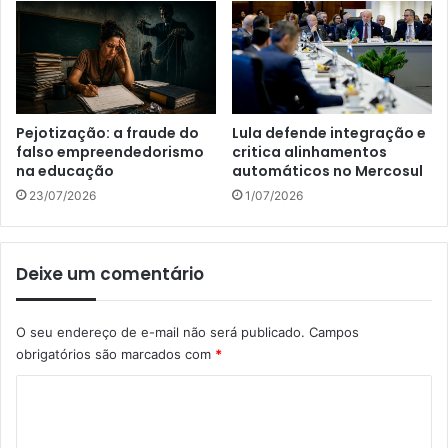
Pejotização: a fraude do
Lula defende integração e
falso empreendedorismo
critica alinhamentos
na educação
automáticos no Mercosul
23/07/2026
1/07/2026
Deixe um comentário
O seu endereço de e-mail não será publicado.
Campos
obrigatórios são marcados com
*
C
o