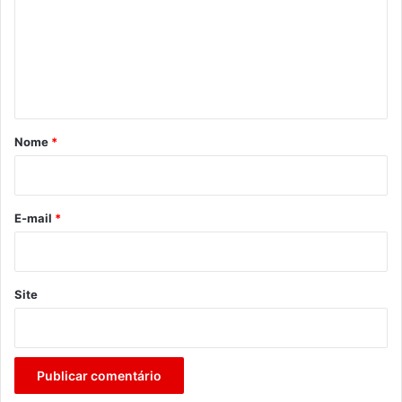
m
e
n
t
á
r
Nome
*
i
o
*
E-mail
*
Site