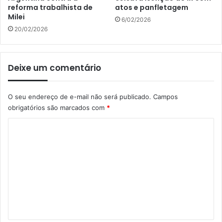
reforma trabalhista de
atos e panfletagem
Milei
6/02/2026
20/02/2026
Deixe um comentário
O seu endereço de e-mail não será publicado.
Campos
obrigatórios são marcados com
*
C
o
m
e
n
t
á