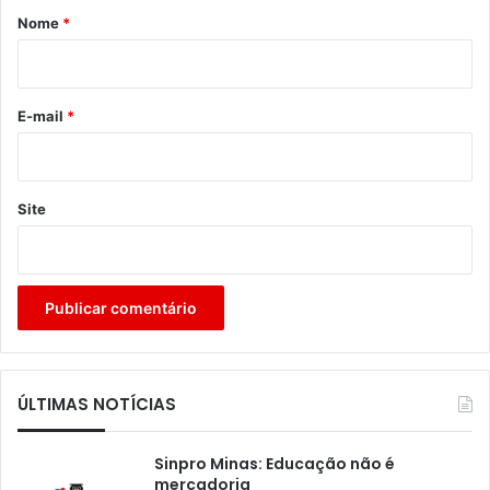
r
Nome
*
i
o
*
E-mail
*
Site
ÚLTIMAS NOTÍCIAS
Sinpro Minas: Educação não é
mercadoria