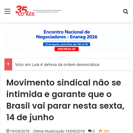
Menu
P
Voto em Lula é defesa da ordem democrática
Movimento sindical não se
intimida e garante que o
Brasil vai parar nesta sexta,
14 de junho
14/06/2019
Última Atualização 14/06/2019
0
385